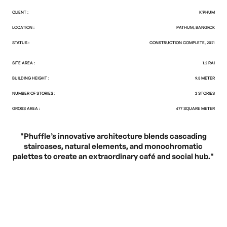
CLIENT :
K'PHUM
LOCATION :
PATHUM, BANGKOK
STATUS :
CONSTRUCTION COMPLETE, 2021
SITE AREA :
1.2 RAI
BUILDING HEIGHT :
9.5 METER
NUMBER OF STORIES :
2 STORIES
GROSS AREA :
477 SQUARE METER
"Phuffle’s innovative architecture blends cascading
staircases, natural elements, and monochromatic
palettes to create an extraordinary café and social hub."